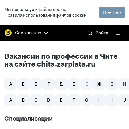
Мы используем файлы cookie.
Понятно
Правила использования файлов cookie
Соискателю
Войти
Вакансии по профессии в Чите
на сайте chita.zarplata.ru
А
Б
В
Г
Д
Е
Ё
Ж
З
И
A
B
C
D
E
F
G
H
I
J
Специализации