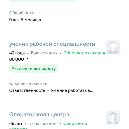
Общий опыт
9
лет
5
месяцев
ученик рабочей специальности
42
года
•
Был
сегодня
•
Обновлено
сегодня
80 000
₽
Активно ищет работу
Ключевые навыки
Ответственность
•
Умение работать в
коллективе
•
Обучение и развитие
•
Контроль
качества
•
Деловое общение
Оператор колл центра
49
лет
•
Была
сегодня
•
Обновлено