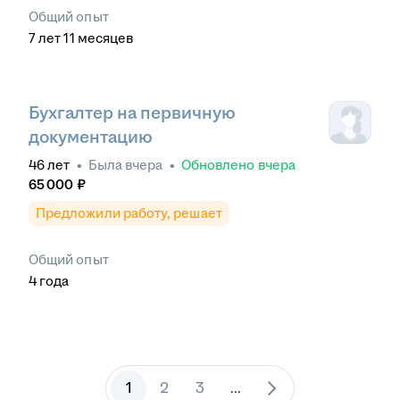
Общий опыт
7
лет
11
месяцев
Бухгалтер на первичную
документацию
46
лет
•
Была
вчера
•
Обновлено
вчера
65 000
₽
Предложили работу, решает
Общий опыт
4
года
1
2
3
...